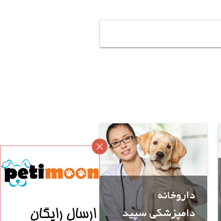
داروخانه
دامپزشکی سپید