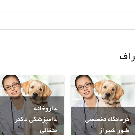
راف
داروخانه
درمانگاه تخصصی
دامپزشکی دکتر
طیور شیراز
مثقالی