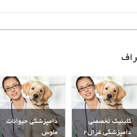
راف
کلینیک تخصصی
دامپزشکی حیوانات
دامپزشکی غزال2
ملوس