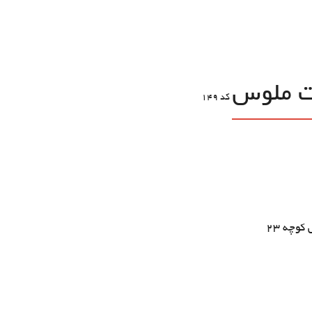
ت ملوس
کد
149
وچه ۲۳