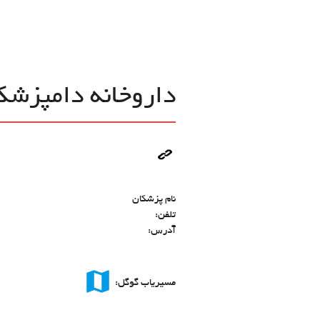
داروخانه دامپزشک
نام پزشکان
تلفن:
آدرس:
map
مسیریاب گوگل: