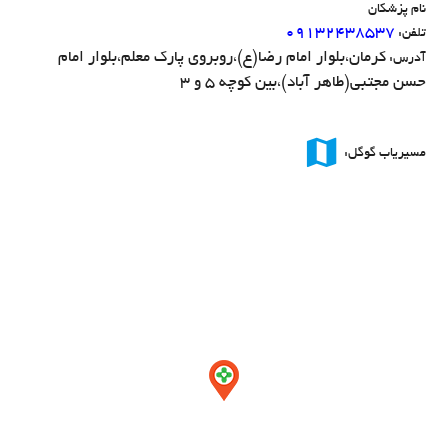
نام پزشکان
۰۹۱۳۲۴۳۸۵۳۷
تلفن:
کرمان،بلوار امام رضا(ع)،روبروی پارک معلم،بلوار امام
آدرس:
حسن مجتبی(طاهر آباد)،بین کوچه 5 و 3
map
مسیریاب گوگل: