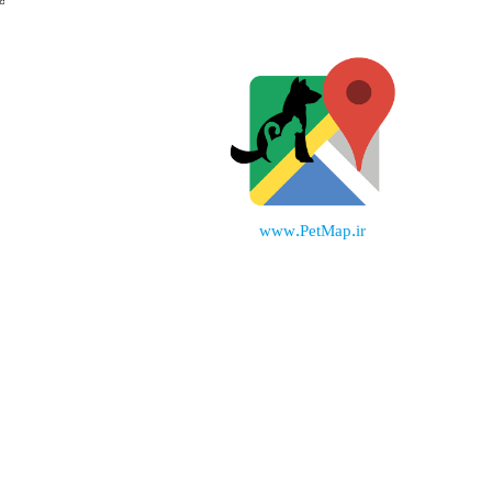
www.PetMap.ir