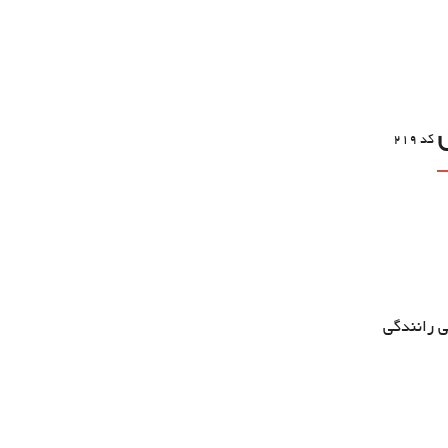
کد
219
ی رانندگی