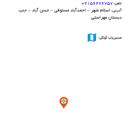
۰۲۱۵۶۲۷۶۷۵۷
تلفن:
اسلام شهر - احمدآباد مستوفی - حسن آباد - جنب
آدرس:
دبستان مهراستی
map
مسیریاب گوگل: