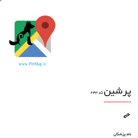
www.PetMap.ir
پرشین
کد
243
نام پزشکان