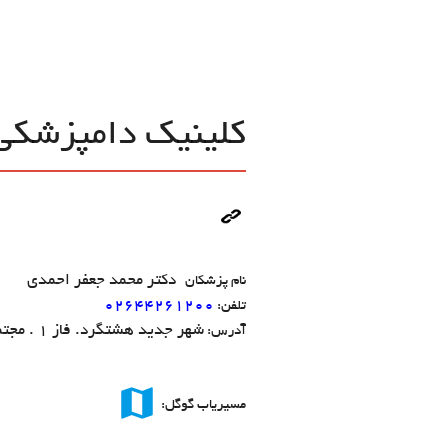
کلینیک دامپزشکی 
دکتر محمد جعفر احمدی
نام پزشکان
02644261200
تلفن:
شهر جدید هشتگرد. فاز 1 . مجتمع تجاری پارس
آدرس:
map
مسیریاب گوگل: