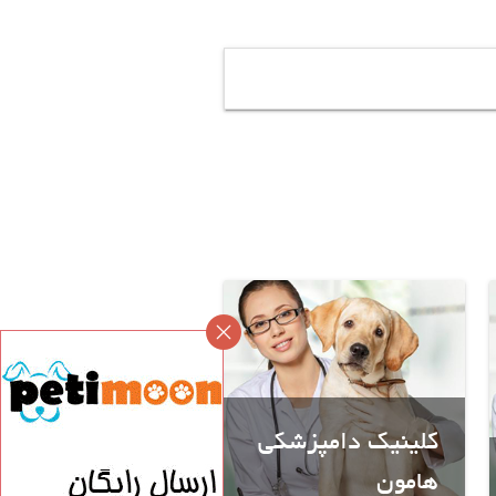
کلینیک دامپزشکی
هامون