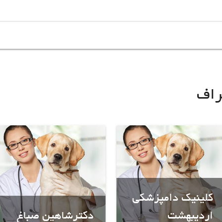
راف
کلینیک دامپزشکی
اردیبهشت
دکترشاهین صباغ