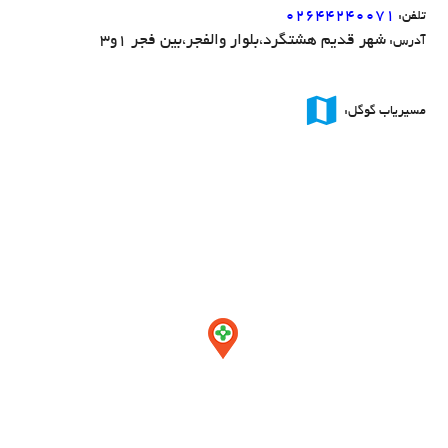
02644240071
تلفن:
شهر قدیم هشتگرد،بلوار والفجر،بین فجر 1و3
آدرس:
map
مسیریاب گوگل: