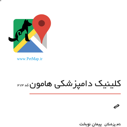
www.PetMap.ir
کلینیک دامپزشکی هامون
کد
273
پیمان نوبخت
نام پزشکان