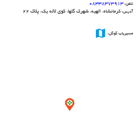
08338373913
تلفن:
کرمانشاه، الهیه، شهرک گلها، کوی لاله یک، پلاک 22
آدرس:
map
مسیریاب گوگل: