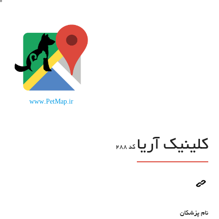
www.PetMap.ir
کلینیک آریا
کد
288
نام پزشکان