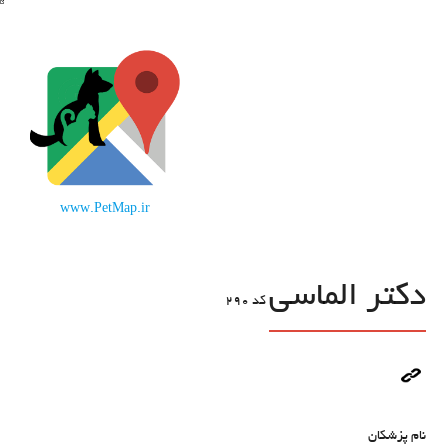
www.PetMap.ir
دکتر الماسی
کد
290
نام پزشکان