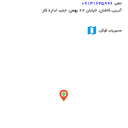
09131635996
تلفن:
کاشان، خیابان 22 بهمن، جنب اداره کار
آدرس:
map
مسیریاب گوگل: