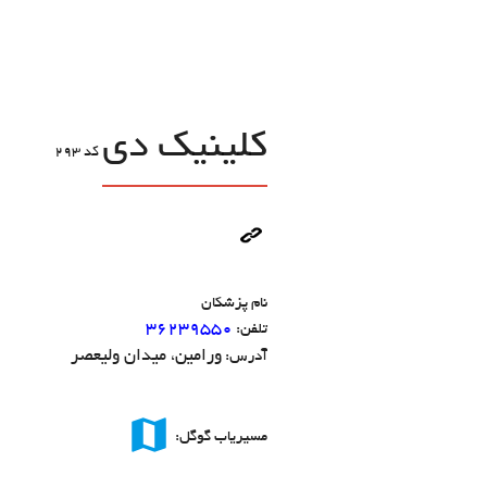
کلینیک دی
کد
293
نام پزشکان
36239550
تلفن:
ورامین، میدان ولیعصر
آدرس:
map
مسیریاب گوگل: