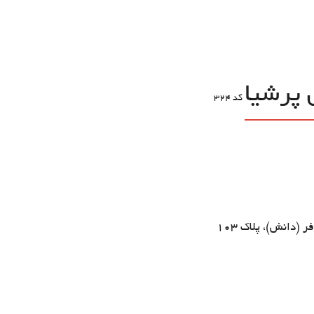
 پرشیا
کد
324
ر (دانش)، پلاک 103