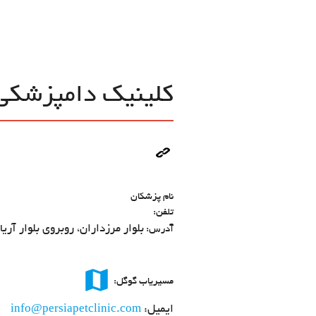
کلینیک دامپزشکی
نام پزشکان
تلفن:
بلوار مرزداران، روبروی بلوار آریاف
آدرس:
map
مسیریاب گوگل:
ایمیل:
info@persiapetclinic.com