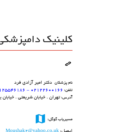
کلینیک دامپزشکی
دکتر امیر آزادی فرد
نام پزشکان
125546186 - 02122600166
تلفن:
تهران . خیابان شریعتی . خیابان 
آدرس:
map
مسیریاب گوگل:
ایمیل:
Moushak2@yahoo.co.uk