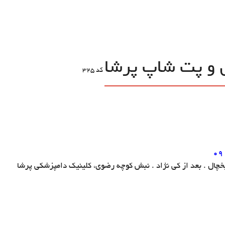
 و پت شاپ پرشا
کد
325
09
یخچال . بعد از کی نژاد . نبش کوچه رضوی، کلینیک دامپزشکی پرشا