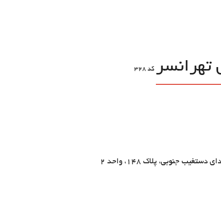
 تهرانسر
کد
328
تغیب جنوبی، پلاک 148، واحد 2