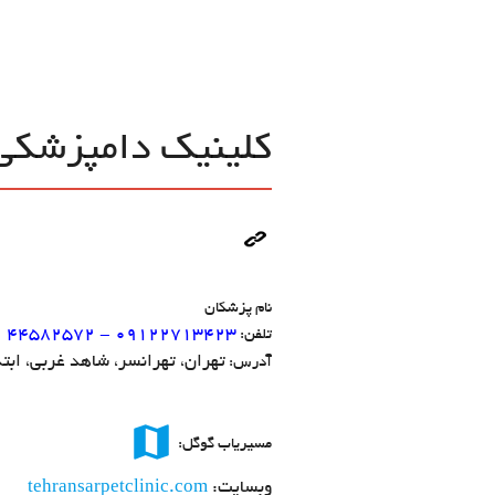
کلینیک دامپزشکی
نام پزشکان
44582572 - 09122713423
تلفن:
تهران، تهرانسر، شاهد غربی، ابتدای دس
آدرس:
map
مسیریاب گوگل:
وبسایت:
tehransarpetclinic.com