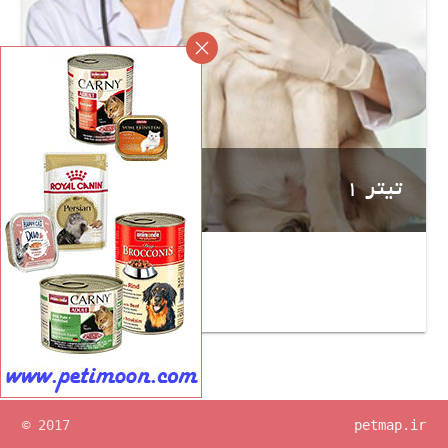
تیتر 1
© 2017
petmap.ir