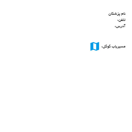
نام پزشکان
تلفن:
آدرس:
map
مسیریاب گوگل: