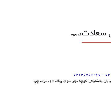
 سعادت
کد
359
02126763267 - 02
 بخشایش، کوچه بهار سوم، پلاک 14، درب چپ