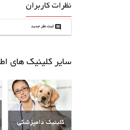
نظرات کاربران
insert_comment
ثبت نظر جدید
سایر کلینیک های اط
کلینیک دامپزشکی