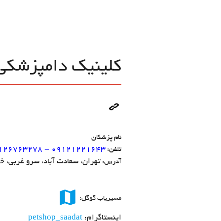
کلینیک دامپزشکی
نام پزشکان
126763278 - 09121221643
تلفن:
تهران، سعادت آباد، سرو غربی، خیابان
آدرس:
map
مسیریاب گوگل:
اینستاگرام:
petshop_saadat