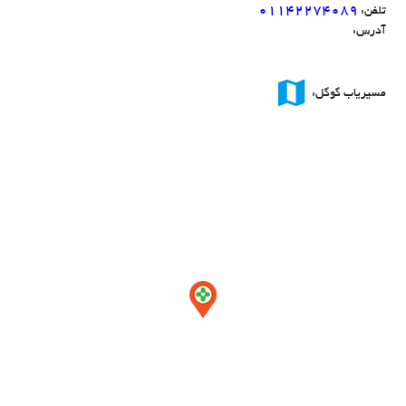
01142274089
تلفن:
آدرس:
map
مسیریاب گوگل: