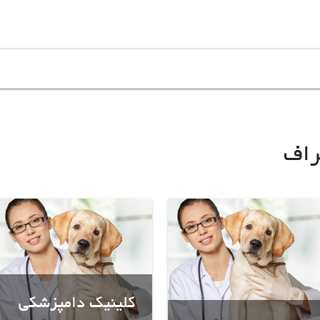
راف
کلینیک دامپزشکی