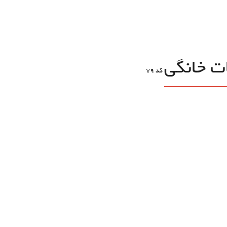
ات خانگی
کد
79