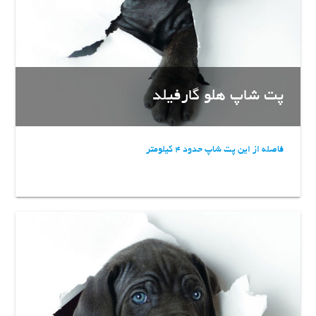
پت شاپ هلو گارفیلد
فاصله از این پت شاپ حدود 4 کیلومتر