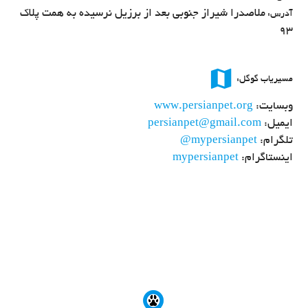
ملاصدرا شیراز جنوبی بعد از برزیل نرسیده به همت پلاک
آدرس:
93
map
مسیریاب گوگل:
وبسایت:
www.persianpet.org
ایمیل:
persianpet@gmail.com
تلگرام:
@mypersianpet
اینستاگرام:
mypersianpet