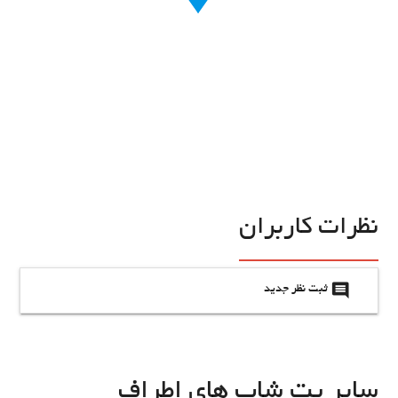
نظرات کاربران
insert_comment
ثبت نظر جدید
سایر پت شاپ های اطراف