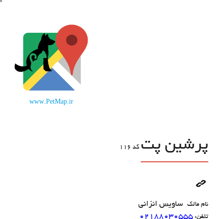
www.PetMap.ir
پرشین پت
کد
116
ساویس انزانی
نام مالک
02188030555
تلفن: