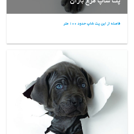
پت شاپ مرغ باران
فاصله از این پت شاپ حدود 100 متر