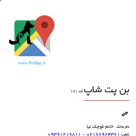
www.PetMap.ir
بن پت شاپ
کد
121
خانم کوچک نیا
نام مالک
09391219811 - 02166924361
تلفن: