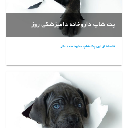
پت شاپ داروخانه دامپزشکی روز
فاصله از این پت شاپ حدود 200 متر