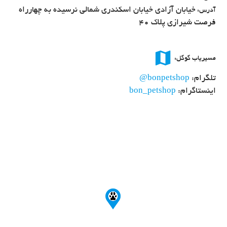
خیابان آزادی خیابان اسکندری شمالی نرسیده به چهارراه
آدرس:
فرصت شیرازی پلاک ۴۰
map
مسیریاب گوگل:
تلگرام:
@bonpetshop
اینستاگرام:
bon_petshop