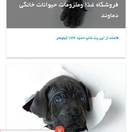
فروشگاه غذا وملزومات حیوانات خانگی
دماوند
فاصله از این پت شاپ حدود 744 کیلومتر