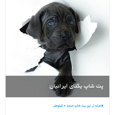
پت شاپ یکتای ایرانیان
فاصله از این پت شاپ حدود 2 کیلومتر