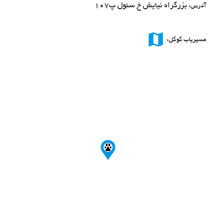
بزرگراه نیایش خ سئول پ107
آدرس:
map
مسیریاب گوگل: