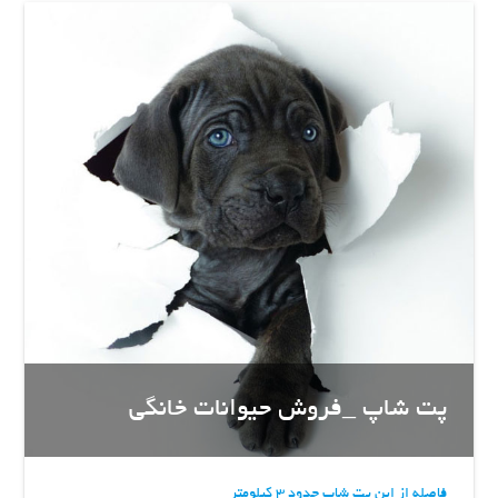
پت شاپ _فروش حیوانات خانگی
فاصله از این پت شاپ حدود 3 کیلومتر