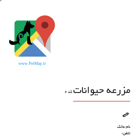
www.PetMap.ir
مزرعه حیوانات
کد
2
نام مالک
تلفن: