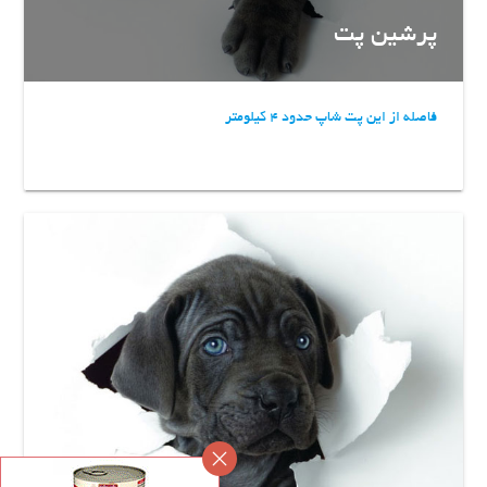
پرشین پت
فاصله از این پت شاپ حدود 4 کیلومتر