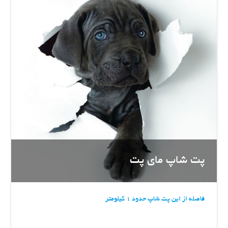
پت شاپ مای پت
فاصله از این پت شاپ حدود 1 کیلومتر