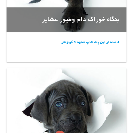
بنگاه خوراک دام و‌طیور عشایر
فاصله از این پت شاپ حدود 9 کیلومتر