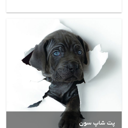
پت شاپ سون