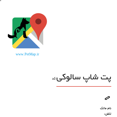
www.PetMap.ir
پت شاپ سالوكي
کد
نام مالک
تلفن: