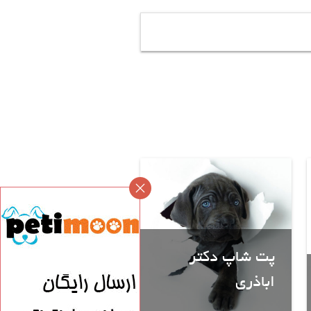
پت شاپ دکتر
اباذری