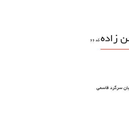
 زاده
کد
66
ابان سرگرد قاسمي