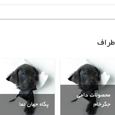
طراف
محصولات دامی
جگرخام
پگاه جهان نما