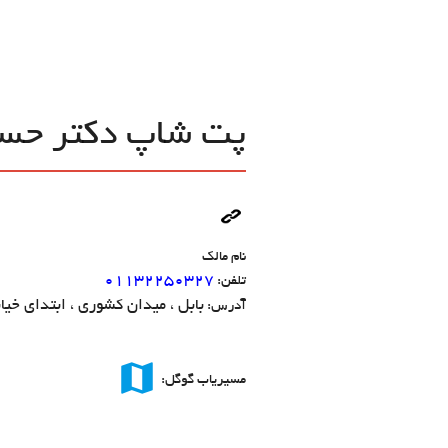
پت شاپ دكتر حسن
نام مالک
۰۱۱۳۲۲۵۰۳۲۷
تلفن:
بابل ، ميدان كشوري ، ابتداي خي
آدرس:
map
مسیریاب گوگل: