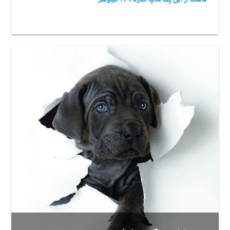
فاصله از این پت شاپ حدود 129 کیلومتر