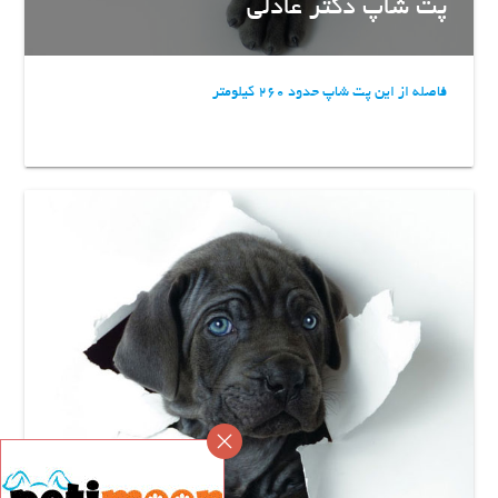
پت شاپ دکتر عادلی
فاصله از این پت شاپ حدود 260 کیلومتر