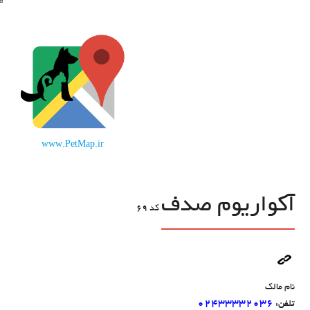
www.PetMap.ir
آکواریوم صدف
کد
69
نام مالک
۰۲۴۳۳۳۳۲۰۳۶
تلفن: