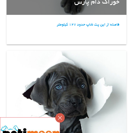
خوراک دام پارس
فاصله از این پت شاپ حدود 127 کیلومتر