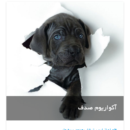
آکواریوم صدف