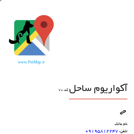
www.PetMap.ir
آکواریوم ساحل
کد
70
نام مالک
۰۹۱۹۵۸۱۲۲۴۷
تلفن: