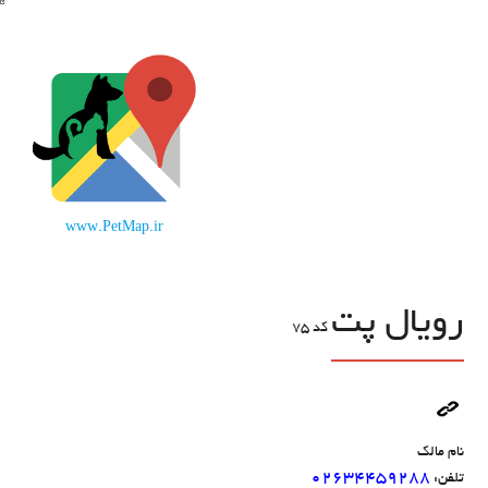
www.PetMap.ir
رویال پت
کد
75
نام مالک
02634459288
تلفن: