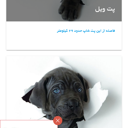
پت ویل
فاصله از این پت شاپ حدود 29 کیلومتر