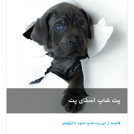
پت شاپ اسکای پت
فاصله از این پت شاپ حدود 3 کیلومتر