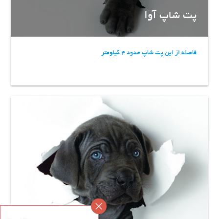
پت شاپ آوا
فاصله از این پت شاپ حدود 4 کیلومتر