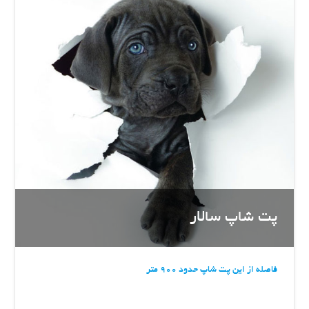
پت شاپ سالار
فاصله از این پت شاپ حدود 900 متر