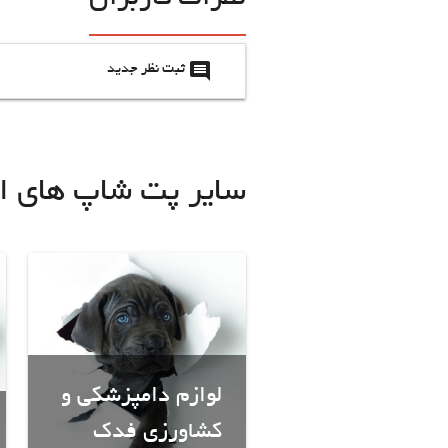
insert_comment
ثبت نظر جدید
سایر پت شاپ های ا
لوازم دامپزشکی و
کشاورزی فدک