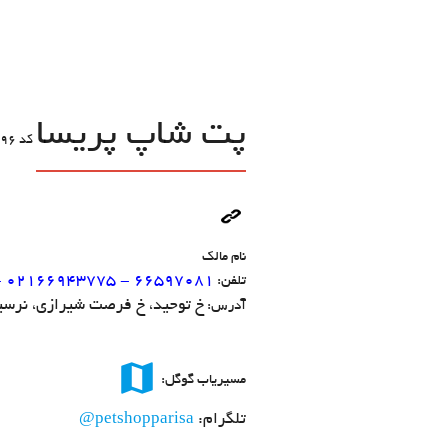
پت شاپ پریسا
کد
96
نام مالک
 02166943775 - 66597081
تلفن:
خ توحید، خ فرصت شیرازی، نرسیده
آدرس:
map
مسیریاب گوگل:
تلگرام:
@petshopparisa