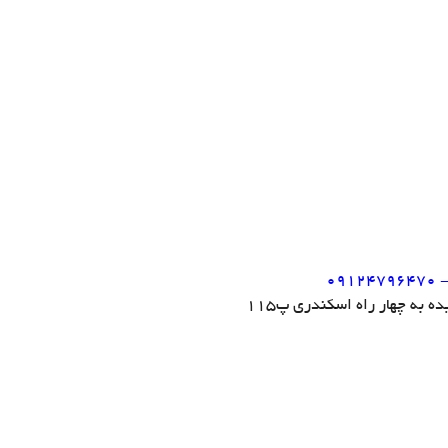
09124796470 -
 به چهار راه اسکندری پ115