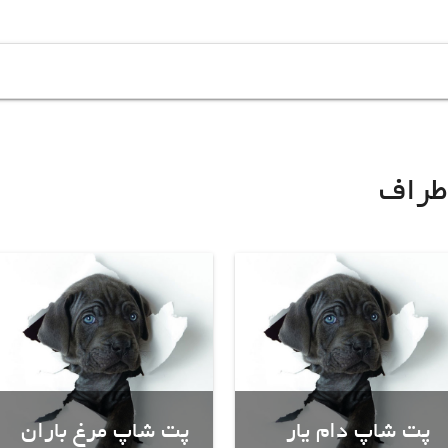
طراف
پت شاپ دام یار
پت شاپ مرغ باران