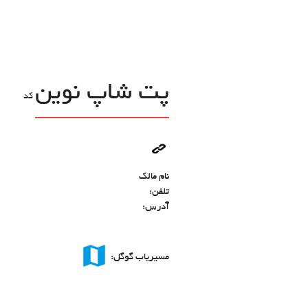
پت شاپ نوین
کد
نام مالک
تلفن:
آدرس:
map
مسیریاب گوگل: